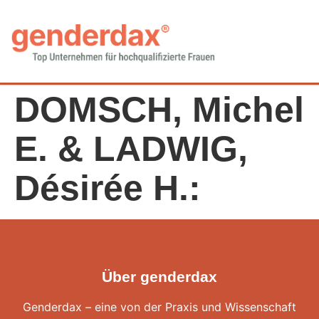
DOMSCH, Michel
E. & LADWIG,
Désirée H.:
Über genderdax
Genderdax – eine von der Praxis und Wissenschaft